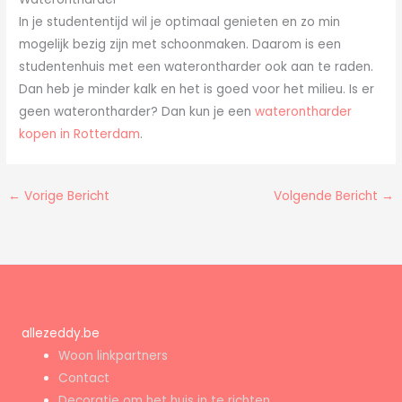
In je studententijd wil je optimaal genieten en zo min
mogelijk bezig zijn met schoonmaken. Daarom is een
studentenhuis met een waterontharder ook aan te raden.
Dan heb je minder kalk en het is goed voor het milieu. Is er
geen waterontharder? Dan kun je een
waterontharder
kopen in Rotterdam
.
←
Vorige Bericht
Volgende Bericht
→
allezeddy.be
Woon linkpartners
Contact
Decoratie om het huis in te richten