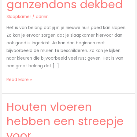
ganzendons dekbed
door
middel
Slaapkamer
/
admin
van
een
Het is van belang dat jij in je nieuwe huis goed kan slapen.
ganzendons
Zo kan je ervoor zorgen dat je slaapkamer hiervoor dan
dekbed
ook goed is ingericht. Je kan dan beginnen met
bijvoorbeeld de muren te beschilderen. Zo kan je kijken
naar kleuren die bijvoorbeeld veel rust geven. Het is van
een groot belang dat […]
Read More »
Houten vloeren
Houten
vloeren
hebben een streepje
hebben
een
voor
streepje