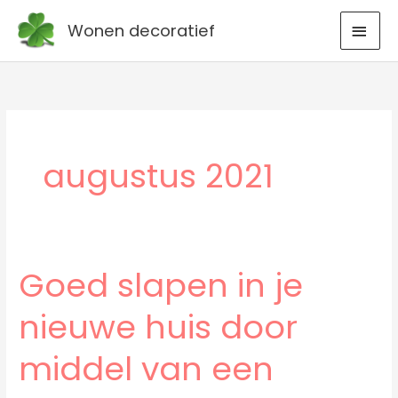
Ga
HOO
Wonen decoratief
naar
de
inhoud
augustus 2021
Goed slapen in je
Goed
slapen
nieuwe huis door
in
je
middel van een
nieuwe
huis