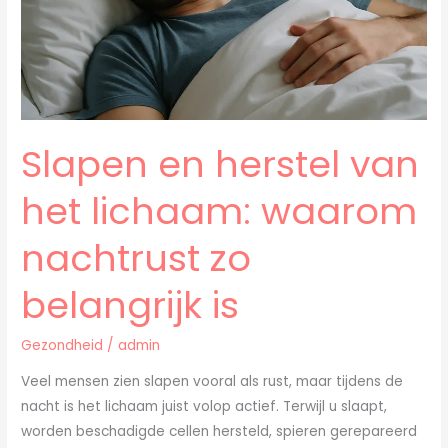
waarom
nachtrust
zo
belangrijk
is
Slapen en herstel van
het lichaam: waarom
nachtrust zo
belangrijk is
Gezondheid
/
admin
Veel mensen zien slapen vooral als rust, maar tijdens de
nacht is het lichaam juist volop actief. Terwijl u slaapt,
worden beschadigde cellen hersteld, spieren gerepareerd