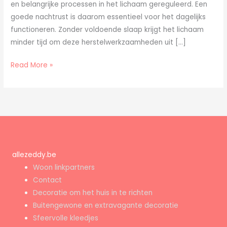
en belangrijke processen in het lichaam gereguleerd. Een
goede nachtrust is daarom essentieel voor het dagelijks
functioneren. Zonder voldoende slaap krijgt het lichaam
minder tijd om deze herstelwerkzaamheden uit […]
Read More »
allezeddy.be
Woon linkpartners
Contact
Decoratie om het huis in te richten
Buitengewone en extravagante decoratie
Sfeervolle kleedjes