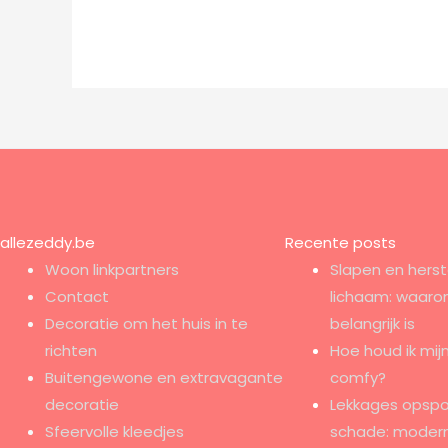
allezeddy.be
Recente posts
Woon linkpartners
Slapen en herst
Contact
lichaam: waaro
Decoratie om het huis in te
belangrijk is
richten
Hoe houd ik mijn
Buitengewone en extravagante
comfy?
decoratie
Lekkages opspo
Sfeervolle kleedjes
schade: modern