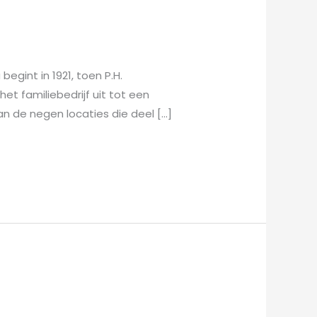
gint in 1921, toen P.H.
t familiebedrijf uit tot een
n de negen locaties die deel […]