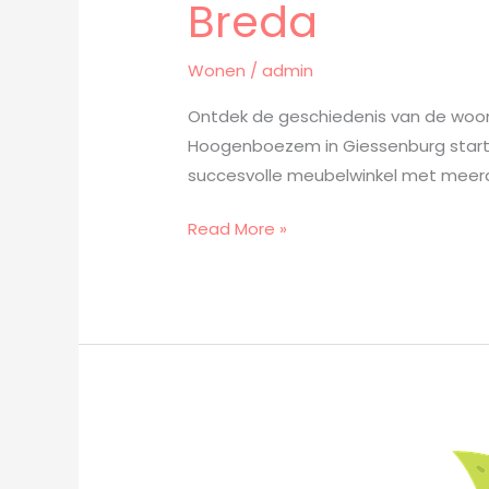
Breda
Wonen
/
admin
Ontdek de geschiedenis van de woonwi
Hoogenboezem in Giessenburg startte
succesvolle meubelwinkel met meerde
Read More »
Een
ananasplant