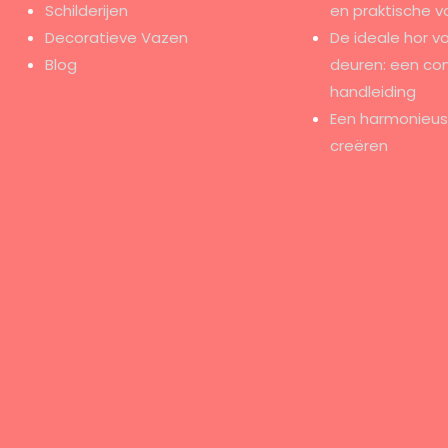
Schilderijen
en praktische v
Decoratieve Vazen
De ideale hor v
Blog
deuren: een co
handleiding
Een harmonieus e
creëren