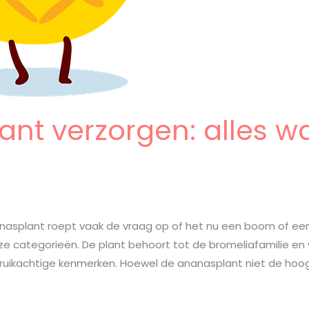
nt verzorgen: alles w
asplant roept vaak de vraag op of het nu een boom of een str
deze categorieën. De plant behoort tot de bromeliafamilie e
truikachtige kenmerken. Hoewel de ananasplant niet de hoo