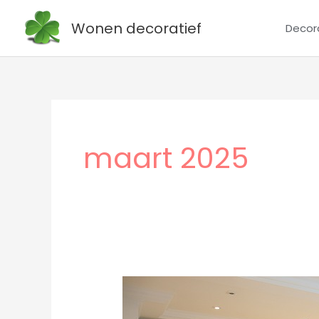
Ga
Wonen decoratief
Decor
naar
de
inhoud
maart 2025
Een
inspirerende