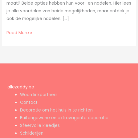
maat? Beide opties hebben hun voor- en nadelen. Hier lees
je alle voordelen van beide mogelijkheden, maar ontdek je
ook de mogelijke nadelen. […]
Read More »
allezeddy.be
Woon linkpartners
Contact
Decoratie om het huis in te richten
Buitengewone en extravagante decoratie
Sfeervolle kleedjes
Schilderijen