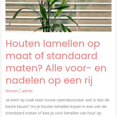
maten?
Alle
voor-
en
nadelen
op
Houten lamellen op
een
rij
maat of standaard
maten? Alle voor- en
nadelen op een rij
Wonen
/
admin
Je bent op zoek naar mooie raamdecoratie: wat is dan de
beste keuze? Ga je houten lamellen kopen in een van de
standaard maten of kies je voor lamellen van hout op