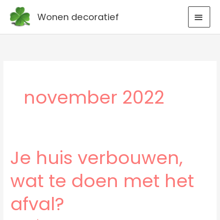
Ga
HOO
Wonen decoratief
naar
de
inhoud
november 2022
Je huis verbouwen,
Je
huis
wat te doen met het
verbouwen,
wat
afval?
te
doen