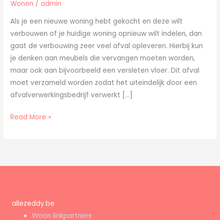
Wonen
/
admin
met
het
Als je een nieuwe woning hebt gekocht en deze wilt
afval?
verbouwen of je huidige woning opnieuw wilt indelen, dan
gaat de verbouwing zeer veel afval opleveren. Hierbij kun
je denken aan meubels die vervangen moeten worden,
maar ook aan bijvoorbeeld een versleten vloer. Dit afval
moet verzameld worden zodat het uiteindelijk door een
afvalverwerkingsbedrijf verwerkt […]
Read More »
allezeddy.be
Woon linkpartners