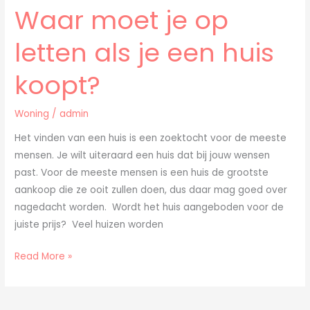
Waar moet je op
Waar
moet
letten als je een huis
je
op
koopt?
letten
als
Woning
/
admin
je
een
Het vinden van een huis is een zoektocht voor de meeste
huis
mensen. Je wilt uiteraard een huis dat bij jouw wensen
koopt?
past. Voor de meeste mensen is een huis de grootste
aankoop die ze ooit zullen doen, dus daar mag goed over
nagedacht worden. Wordt het huis aangeboden voor de
juiste prijs? Veel huizen worden
Read More »