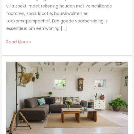
villa zoekt, moet rekening houden met verschillende
factoren, zoals locatie, bouwkwaliteit en
toekomstperspectief. Een goede voorbereiding is
essentieel om een woning […]
Read More »
Hoe
verbeteren
schermen
je
ruimte?