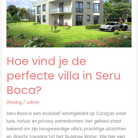
in
Seru
Boca?
Hoe vind je de
perfecte villa in Seru
Boca?
Woning
/
admin
Seru Boca is een exclusief woongebied op Curaçao waar
luxe, natuur en privacy samenkomen. Het gebied staat
bekend om zijn hoogwaardige villa’s, prachtige uitzichten
en directe toegang tot het Spaanse Water. Wie hier een