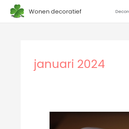
Ga
Wonen decoratief
Decor
naar
de
inhoud
januari 2024
Hoeveel
stopcontacten