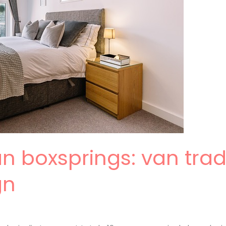
n boxsprings: van tradi
gn