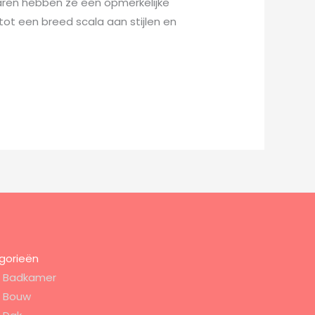
aren hebben ze een opmerkelijke
ot een breed scala aan stijlen en
gorieën
Badkamer
Bouw