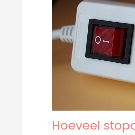
jouw
woning
nodig
heeft
Hoeveel stop