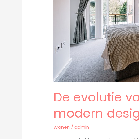
tot
modern
design
De evolutie va
modern desi
Wonen
/
admin