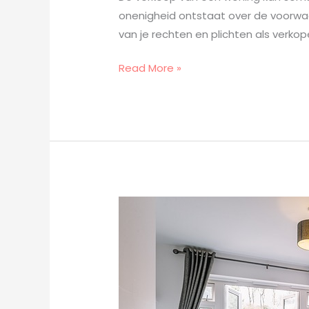
onenigheid ontstaat over de voorwaa
van je rechten en plichten als verkop
Read More »
De
evolutie
van
boxsprings:
van
traditioneel