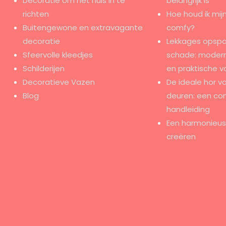
Decoratie om het huis in te
belangrijk is
richten
Hoe houd ik mijn
Buitengewone en extravagante
comfy?
decoratie
Lekkages opspo
Sfeervolle kleedjes
schade: modern
Schilderijen
en praktische v
Decoratieve Vazen
De ideale hor v
Blog
deuren: een co
handleiding
Een harmonieus e
creëren