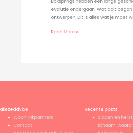
Boxsprings hebben een lange geschie
evolutie ondergaan. Wat ooit begon a
ontwerpen. Dit is alles wat je moet 
Read More »
allezeddy.be
Recente posts
Woon linkpartners
Slapen en herst
Contact
lichaam: waaro