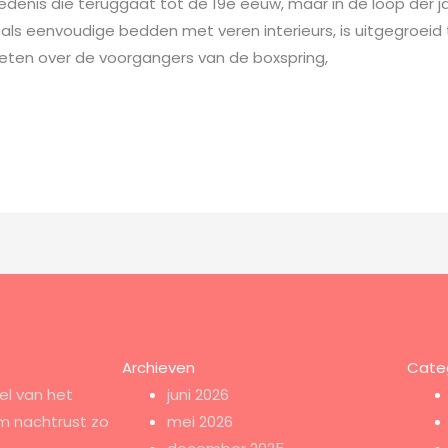
denis die teruggaat tot de 19e eeuw, maar in de loop der j
ls eenvoudige bedden met veren interieurs, is uitgegroeid t
weten over de voorgangers van de boxspring,
Archieven
Cate
el van het
juni 2026
m nachtrust zo
mei 2026