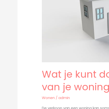
als
je
problemen
bij
de
verkoop
van
je
woning
hebt
Wat je kunt d
van je woning
Wonen
/
admin
De verkoop van een woning kan soms 