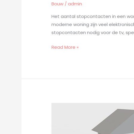
Bouw
/
admin
Het aantal stopcontacten in een wonin
moderne woning zijn veel elektronis
stopcontacten nodig voor de tv, spel
Read More »
Wat
je
kunt
doen