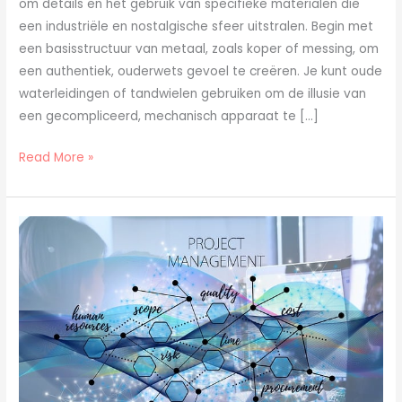
om details en het gebruik van specifieke materialen die
een industriële en nostalgische sfeer uitstralen. Begin met
een basisstructuur van metaal, zoals koper of messing, om
een authentiek, ouderwets gevoel te creëren. Je kunt oude
waterleidingen of tandwielen gebruiken om de illusie van
een gecompliceerd, mechanisch apparaat te […]
Read More »
Zo
haal
je
het
meeste
uit
je
projecten