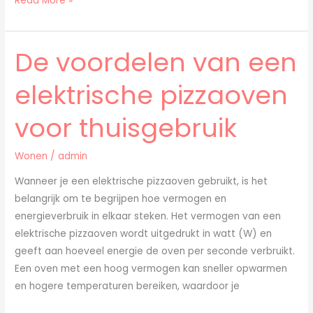
Read More »
De voordelen van een
De
voordelen
elektrische pizzaoven
van
een
voor thuisgebruik
elektrische
pizzaoven
Wonen
/
admin
voor
thuisgebruik
Wanneer je een elektrische pizzaoven gebruikt, is het
belangrijk om te begrijpen hoe vermogen en
energieverbruik in elkaar steken. Het vermogen van een
elektrische pizzaoven wordt uitgedrukt in watt (W) en
geeft aan hoeveel energie de oven per seconde verbruikt.
Een oven met een hoog vermogen kan sneller opwarmen
en hogere temperaturen bereiken, waardoor je