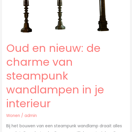
steampunk
wandlampen
in
je
interieur
Oud en nieuw: de
charme van
steampunk
wandlampen in je
interieur
Wonen
/
admin
Bij het bouwen van een steampunk wandlamp draait alles