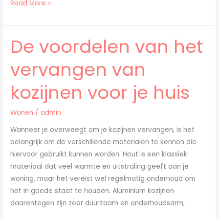
Read More »
De voordelen van het
De
voordelen
vervangen van
van
het
kozijnen voor je huis
vervangen
van
Wonen
/
admin
kozijnen
voor
Wanneer je overweegt om je kozijnen vervangen, is het
je
belangrijk om de verschillende materialen te kennen die
huis
hiervoor gebruikt kunnen worden. Hout is een klassiek
materiaal dat veel warmte en uitstraling geeft aan je
woning, maar het vereist wel regelmatig onderhoud om
het in goede staat te houden. Aluminium kozijnen
daarentegen zijn zeer duurzaam en onderhoudsarm,