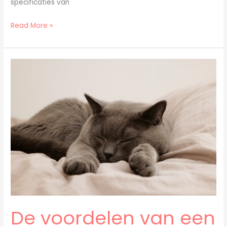
specificaties van
Read More »
De
voordelen
van
een
eco
matras
voor
je
gezondheid
en
de
planeet
De voordelen van een