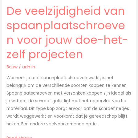
De veelzijdigheid van
De
veelzijdigheid
spaanplaatschroeve
van
spaanplaatschroeven
n voor jouw doe-het-
voor
jouw
zelf projecten
doe-
het-
Bouw
/
admin
zelf
projecten
Wanneer je met spaanplaatschroeven werkt, is het
belangrijk om de verschillende soorten koppen te kennen.
Spaanplaatschroeven met verzonken koppen zijn ideaal als
je wilt dat de schroef gelijk ligt met het oppervlak van het
materiaal. Dit type kop zorgt ervoor dat de schroef netjes
wordt weggewerkt en voorkomt dat je gereedschap blijft
haken. Een andere veelvoorkomende optie