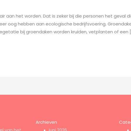
r aan het worden. Dat is zeker bij die personen het geval 
er oog hebben aan ecologische bedrijfsvoering. Groendaken 
egetatie bij groendaken worden kruiden, vetplanten of een 
Archieven
Cate
el van het
juni 2026