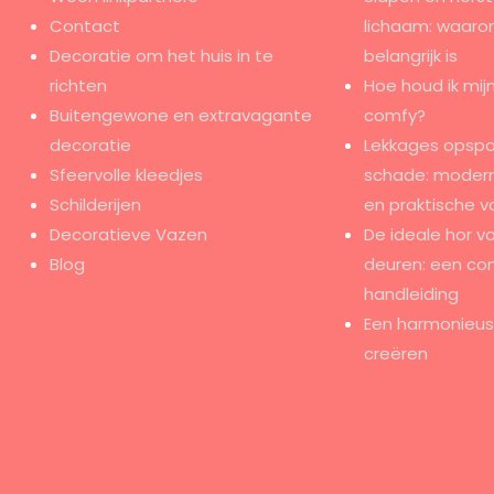
Contact
lichaam: waaro
Decoratie om het huis in te
belangrijk is
richten
Hoe houd ik mijn
Buitengewone en extravagante
comfy?
decoratie
Lekkages opspo
Sfeervolle kleedjes
schade: modern
Schilderijen
en praktische v
Decoratieve Vazen
De ideale hor v
Blog
deuren: een co
handleiding
Een harmonieus e
creëren