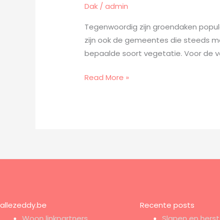
Dak
/
admin
Tegenwoordig zijn groendaken populai
zijn ook de gemeentes die steeds me
bepaalde soort vegetatie. Voor de v
Read More »
allezeddy.be
Recente posts
Woon linkpartners
Slapen en herst