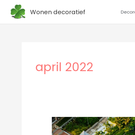
Ga
Wonen decoratief
Decor
naar
de
inhoud
april 2022
Groene
daken