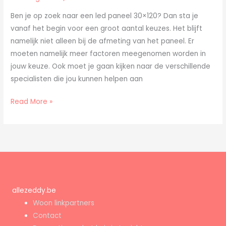
led
Ben je op zoek naar een led paneel 30×120? Dan sta je
paneel
vanaf het begin voor een groot aantal keuzes. Het blijft
30×120
namelijk niet alleen bij de afmeting van het paneel. Er
moeten namelijk meer factoren meegenomen worden in
jouw keuze. Ook moet je gaan kijken naar de verschillende
specialisten die jou kunnen helpen aan
Read More »
allezeddy.be
Woon linkpartners
Contact