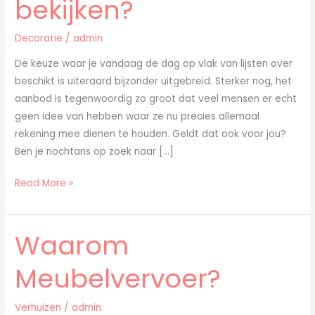
bekijken?
aanbod
met
Decoratie
/
admin
lijsten
bekijken?
De keuze waar je vandaag de dag op vlak van lijsten over
beschikt is uiteraard bijzonder uitgebreid. Sterker nog, het
aanbod is tegenwoordig zo groot dat veel mensen er echt
geen idee van hebben waar ze nu precies allemaal
rekening mee dienen te houden. Geldt dat ook voor jou?
Ben je nochtans op zoek naar […]
Read More »
Waarom
Waarom
Meubelvervoer?
Meubelvervoer?
Verhuizen
/
admin