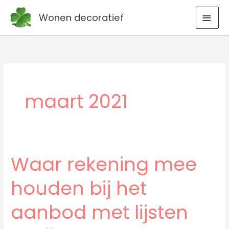
Ga
HOO
Wonen decoratief
naar
de
inhoud
maart 2021
Waar rekening mee
Waar
rekening
houden bij het
mee
houden
aanbod met lijsten
bij
het