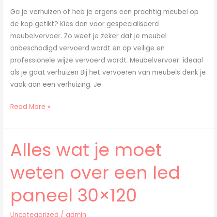
Ga je verhuizen of heb je ergens een prachtig meubel op
de kop getikt? Kies dan voor gespecialiseerd
meubelvervoer. Zo weet je zeker dat je meubel
onbeschadigd vervoerd wordt en op veilige en
professionele wijze vervoerd wordt. Meubelvervoer: ideaal
als je gaat verhuizen Bij het vervoeren van meubels denk je
vaak aan een verhuizing. Je
Read More »
Alles wat je moet
Alles
wat
weten over een led
je
moet
paneel 30×120
weten
over
Uncategorized
/
admin
een