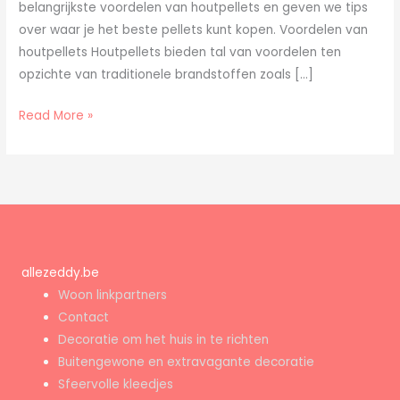
belangrijkste voordelen van houtpellets en geven we tips
over waar je het beste pellets kunt kopen. Voordelen van
houtpellets Houtpellets bieden tal van voordelen ten
opzichte van traditionele brandstoffen zoals […]
Read More »
allezeddy.be
Woon linkpartners
Contact
Decoratie om het huis in te richten
Buitengewone en extravagante decoratie
Sfeervolle kleedjes