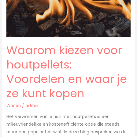
waar
je
ze
kunt
kopen
Waarom kiezen voor
houtpellets:
Voordelen en waar je
ze kunt kopen
Wonen
/
admin
Het verwarmen van je huis met houtpellets is een
milieuvriendelijke en kostenefficiënte optie die steeds
meer aan populariteit wint. In deze blog bespreken we de