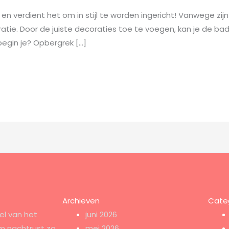
en verdient het om in stijl te worden ingericht! Vanwege zijn 
tie. Door de juiste decoraties toe te voegen, kan je de b
begin je? Opbergrek […]
Archieven
Cate
el van het
juni 2026
m nachtrust zo
mei 2026