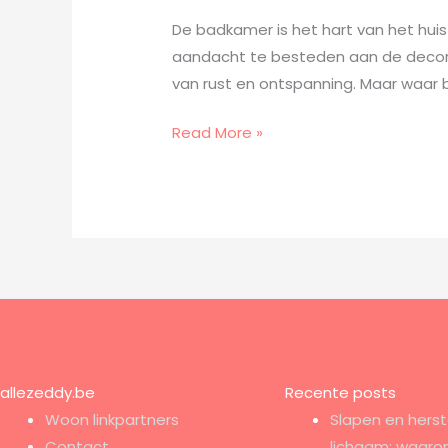
De badkamer is het hart van het huis 
aandacht te besteden aan de decora
van rust en ontspanning. Maar waar 
Read More »
allezeddy.be
Recente posts
Woon linkpartners
Slapen en herst
Contact
lichaam: waaro