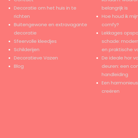
Decoratie om het huis in te
belangrijk is
richten
Hoe houd ik mijn
Buitengewone en extravagante
comfy?
decoratie
Lekkages opspo
Sfeervolle kleedjes
schade: modern
Schilderijen
en praktische v
Decoratieve Vazen
De ideale hor v
Blog
deuren: een co
handleiding
Een harmonieus e
creëren