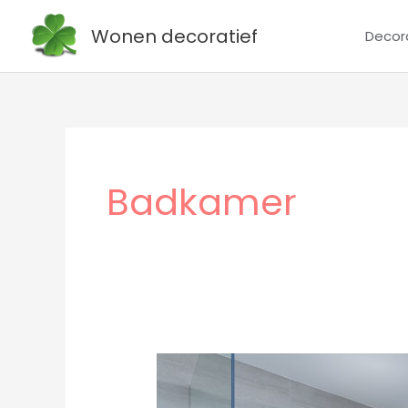
Ga
Wonen decoratief
Decor
naar
de
inhoud
Badkamer
Decoraties
om