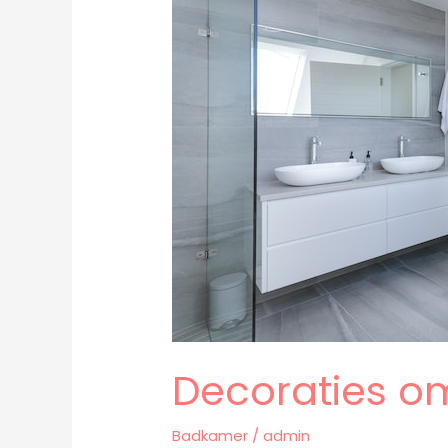
de
badkamer
aan
te
kleden
Decoraties o
Badkamer
/
admin