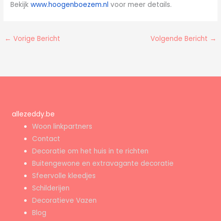
Bekijk
www.hoogenboezem.nl
voor meer details.
←
Vorige Bericht
Volgende Bericht
→
allezeddy.be
Woon linkpartners
Contact
Decoratie om het huis in te richten
Buitengewone en extravagante decoratie
Sfeervolle kleedjes
Schilderijen
Decoratieve Vazen
Blog