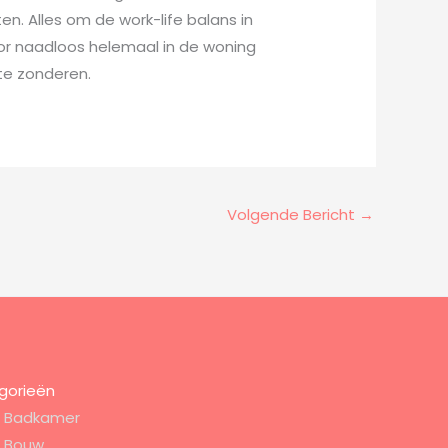
n. Alles om de work-life balans in
oor naadloos helemaal in de woning
 te zonderen.
Volgende Bericht
→
gorieën
Badkamer
Bouw