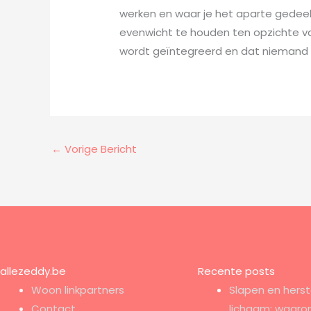
werken en waar je het aparte gedeelt
evenwicht te houden ten opzichte van
wordt geïntegreerd en dat niemand er
←
Vorige Bericht
allezeddy.be
Recente posts
Woon linkpartners
Slapen en herst
Contact
lichaam: waaro