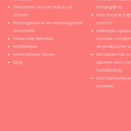
Decoratie om het huis in te
belangrijk is
richten
Hoe houd ik mijn
Buitengewone en extravagante
comfy?
decoratie
Lekkages opspo
Sfeervolle kleedjes
schade: modern
Schilderijen
en praktische v
Decoratieve Vazen
De ideale hor v
Blog
deuren: een co
handleiding
Een harmonieus e
creëren