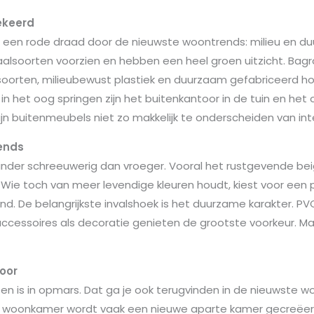
ekeerd
 een rode draad door de nieuwste woontrends: milieu en d
aalsoorten voorzien en hebben een heel groen uitzicht. Bag
soorten, milieubewust plastiek en duurzaam gefabriceerd hou
 in het oog springen zijn het buitenkantoor in de tuin en het
ijn buitenmeubels niet zo makkelijk te onderscheiden van int
ends
nder schreeuwerig dan vroeger. Vooral het rustgevende beige
Wie toch van meer levendige kleuren houdt, kiest voor een 
end. De belangrijkste invalshoek is het duurzame karakter. P
ccessoires als decoratie genieten de grootste voorkeur. Maa
oor
en is in opmars. Dat ga je ook terugvinden in de nieuwste wo
 de woonkamer wordt vaak een nieuwe aparte kamer gecreëe