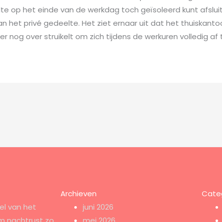
e op het einde van de werkdag toch geïsoleerd kunt afsluite
 het privé gedeelte. Het ziet ernaar uit dat het thuiskant
 nog over struikelt om zich tijdens de werkuren volledig af
Archieven
Cate
el van het
juni 2026
m nachtrust zo
mei 2026