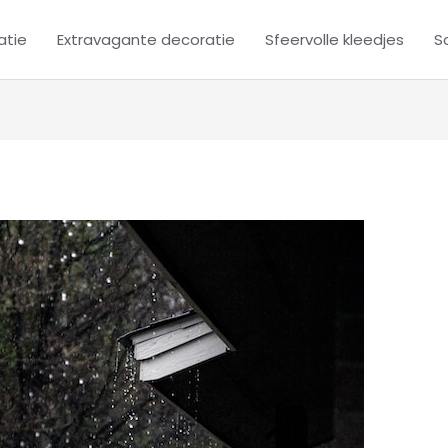
atie
Extravagante decoratie
Sfeervolle kleedjes
Sc