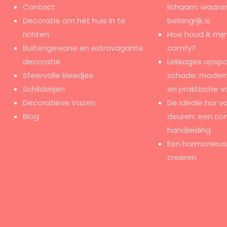
Contact
lichaam: waaro
Decoratie om het huis in te
belangrijk is
richten
Hoe houd ik mijn
Buitengewone en extravagante
comfy?
decoratie
Lekkages opspo
Sfeervolle kleedjes
schade: modern
Schilderijen
en praktische v
Decoratieve Vazen
De ideale hor v
Blog
deuren: een co
handleiding
Een harmonieus e
creëren