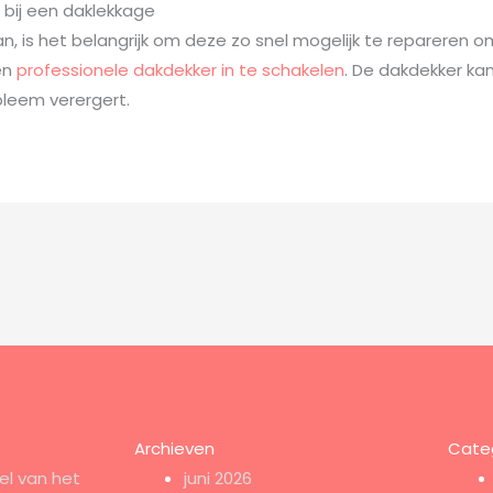
 bij een daklekkage
an, is het belangrijk om deze zo snel mogelijk te repareren
en
professionele dakdekker in te schakelen
. De dakdekker ka
leem verergert.
Archieven
Cate
el van het
juni 2026