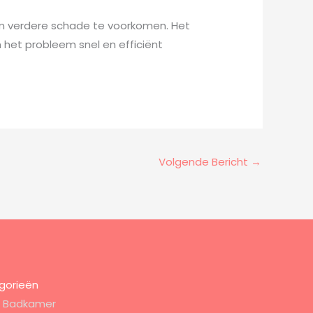
 om verdere schade te voorkomen. Het
n het probleem snel en efficiënt
Volgende Bericht
→
gorieën
Badkamer