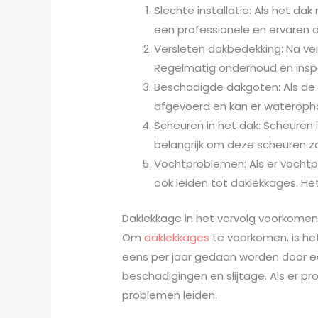
Slechte installatie: Als het da
een professionele en ervaren d
Versleten dakbedekking: Na ver
Regelmatig onderhoud en inspe
Beschadigde dakgoten: Als de d
afgevoerd en kan er waterophop
Scheuren in het dak: Scheuren
belangrijk om deze scheuren z
Vochtproblemen: Als er vochtpr
ook leiden tot daklekkages. H
Daklekkage in het vervolg voorkome
Om
daklekkages
te voorkomen, is het
eens per jaar gedaan worden door ee
beschadigingen en slijtage. Als er 
problemen leiden.