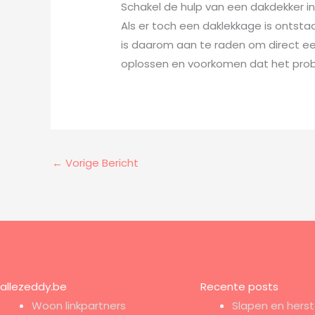
Schakel de hulp van een dakdekker in
Als er toch een daklekkage is ontsta
is daarom aan te raden om direct e
oplossen en voorkomen dat het prob
←
Vorige Bericht
allezeddy.be
Recente posts
Woon linkpartners
Slapen en herst