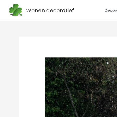
Ga
Wonen decoratief
Decor
naar
de
inhoud