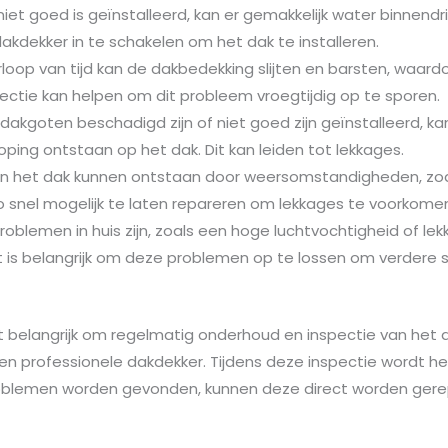
k niet goed is geïnstalleerd, kan er gemakkelijk water binnend
akdekker in te schakelen om het dak te installeren.
loop van tijd kan de dakbedekking slijten en barsten, waardo
ctie kan helpen om dit probleem vroegtijdig op te sporen.
akgoten beschadigd zijn of niet goed zijn geïnstalleerd, k
ing ontstaan op het dak. Dit kan leiden tot lekkages.
 in het dak kunnen ontstaan door weersomstandigheden, zoa
o snel mogelijk te laten repareren om lekkages te voorkome
oblemen in huis zijn, zoals een hoge luchtvochtigheid of lek
et is belangrijk om deze problemen op te lossen om verdere
n
 belangrijk om regelmatig onderhoud en inspectie van het da
n professionele dakdekker. Tijdens deze inspectie wordt h
problemen worden gevonden, kunnen deze direct worden gere