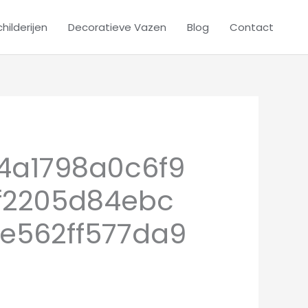
hilderijen
Decoratieve Vazen
Blog
Contact
4a1798a0c6f9
f2205d84ebc
e562ff577da9