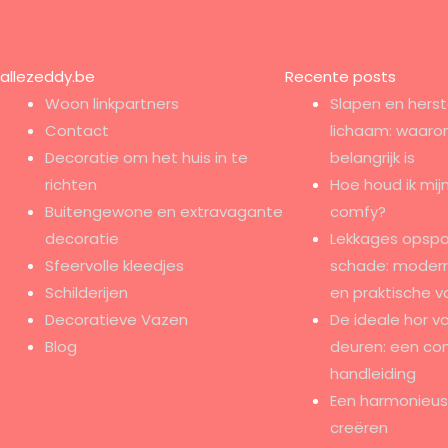
allezeddy.be
Recente posts
Woon linkpartners
Slapen en herst
Contact
lichaam: waaro
Decoratie om het huis in te
belangrijk is
richten
Hoe houd ik mijn
Buitengewone en extravagante
comfy?
decoratie
Lekkages opspo
Sfeervolle kleedjes
schade: modern
Schilderijen
en praktische v
Decoratieve Vazen
De ideale hor v
Blog
deuren: een co
handleiding
Een harmonieus e
creëren