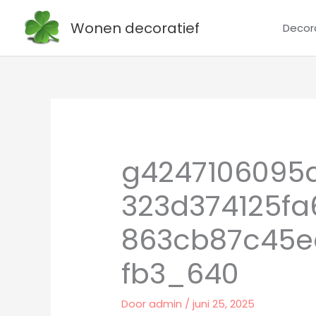
Ga
Wonen decoratief
Decor
naar
de
inhoud
g4247106095
323d374125f
863cb87c45e
fb3_640
Door
admin
/
juni 25, 2025