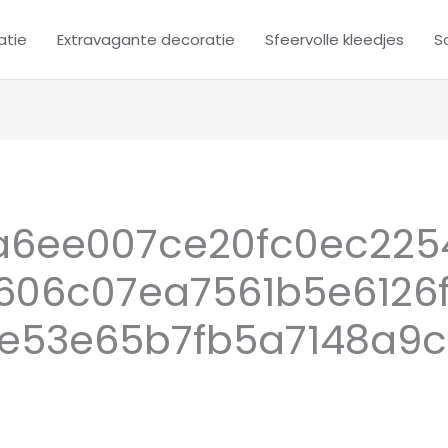
atie
Extravagante decoratie
Sfeervolle kleedjes
Sc
a6ee007ce20fc0ec225
a606c07ea7561b5e6126
e53e65b7fb5a7148a9c