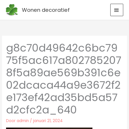
Ga
HOO
Wonen decoratief
naar
de
inhoud
g8c70d49642c6bc79
75f5ac617a802785207
8f5a89ae569b391c6e
02dcaca44a9e3672f2
e173ef42ad35bd5a57
d2cfc2a_640
Door
admin
/
januari 21, 2024