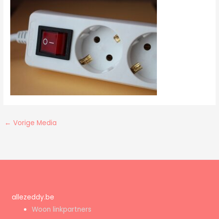
←
Vorige Media
allezeddy.be
Woon linkpartners