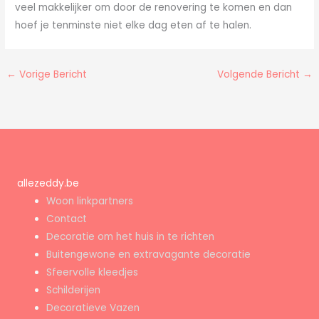
veel makkelijker om door de renovering te komen en dan
hoef je tenminste niet elke dag eten af te halen.
←
Vorige Bericht
Volgende Bericht
→
allezeddy.be
Woon linkpartners
Contact
Decoratie om het huis in te richten
Buitengewone en extravagante decoratie
Sfeervolle kleedjes
Schilderijen
Decoratieve Vazen